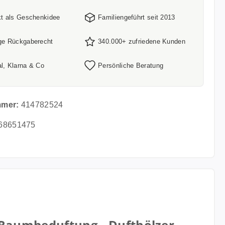
kt als Geschenkidee
Familiengeführt seit 2013
ge Rückgaberecht
340.000+ zufriedene Kunden
l, Klarna & Co
Persönliche Beratung
mmer:
414782524
68651475
Raumbeduftung - Dufthölzer -