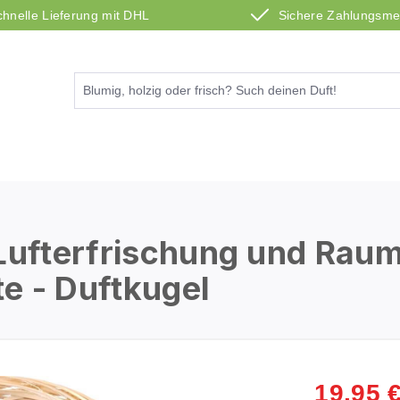
chnelle Lieferung mit DHL
Sichere Zahlungsm
 Lufterfrischung und Rau
te - Duftkugel
19,95 