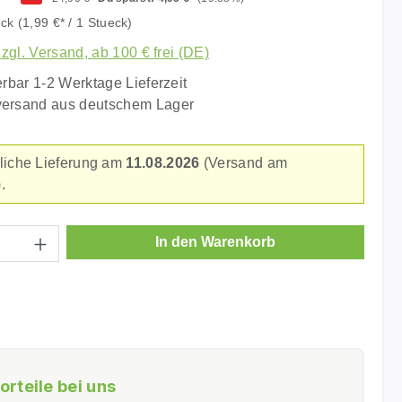
eck
(1,99 €* / 1 Stueck)
zzgl. Versand, ab 100 € frei (DE)
erbar 1-2 Werktage Lieferzeit
versand aus deutschem Lager
liche Lieferung am
11.08.2026
(Versand am
.
Anzahl: Gib den gewünschten Wert ein ode
In den Warenkorb
orteile bei uns