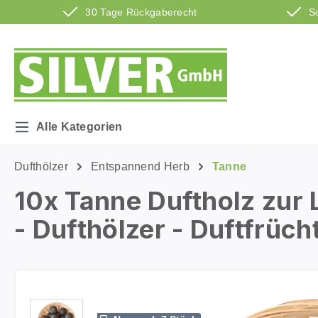
30 Tage Rückgaberecht
S
m Hauptinhalt springen
Zur Suche springen
Zur Hauptnavigation springen
Alle Kategorien
Dufthölzer
Entspannend Herb
Tanne
10x Tanne Duftholz zur
- Dufthölzer - Duftfrüch
Bildergalerie überspringen