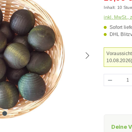
Inhalt:
10 Stu
inkl. MwSt., 
Sofort lief
DHL Blitz
Voraussicht
10.08.2026)
Produkt 
Deine V