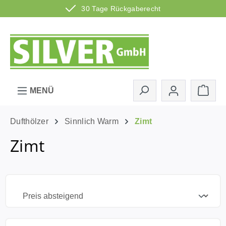
30 Tage Rückgaberecht
Zum Hauptinhalt springen
Ware
MENÜ
Dufthölzer
Sinnlich Warm
Zimt
Zimt