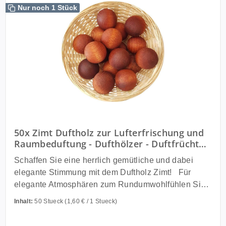
Nur noch 1 Stück
50x Zimt Duftholz zur Lufterfrischung und
Raumbeduftung - Dufthölzer - Duftfrüchte -
Duftkugel
Schaffen Sie eine herrlich gemütliche und dabei
elegante Stimmung mit dem Duftholz Zimt! Für
elegante Atmosphären zum Rundumwohlfühlen Sie
möchten in Ihren Räumen ein gewisses edles und
Inhalt:
50 Stueck
(1,60 € / 1 Stueck)
doch entspanntes, komfortables Flair schaffen, in
dem Sie sich durch und durch wohlfühlen können?