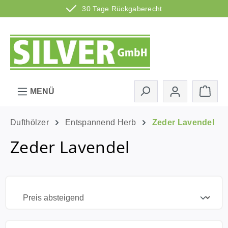
30 Tage Rückgaberecht
Zum Hauptinhalt springen
Ware
MENÜ
Dufthölzer
Entspannend Herb
Zeder Lavendel
Zeder Lavendel