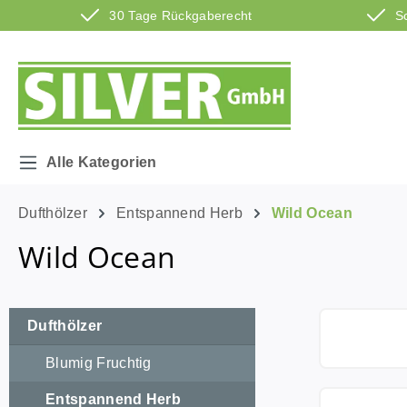
30 Tage Rückgaberecht
S
m Hauptinhalt springen
Zur Suche springen
Zur Hauptnavigation springen
Alle Kategorien
Dufthölzer
Entspannend Herb
Wild Ocean
Wild Ocean
Dufthölzer
Blumig Fruchtig
Entspannend Herb