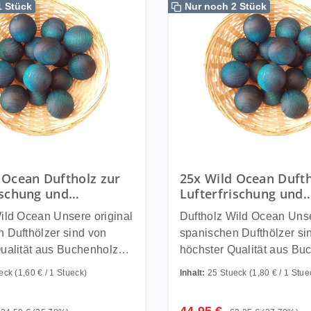
1 Stück
Nur noch 2 Stück
 Ocean Duftholz zur
25x Wild Ocean Dufth
ischung und
Lufterfrischung und
ftung - Dufthölzer -
Raumbeduftung - Duf
an Unsere original
Duftholz Wild Ocean Unsere original
hte - Duftkugel
Duftfrüchte - Duftku
 Dufthölzer sind von
spanischen Dufthölzer si
ualität aus Buchenholz
höchster Qualität aus Bu
 in einem speziellen
und werden in einem spez
ueck
(1,60 € / 1 Stueck)
Inhalt:
25 Stueck
(1,80 € / 1 Stue
in hochwertigen Ölen
Verfahren in hochwertige
nd danach mit ungiftigen
getränkt und danach mit u
reis:
Verkaufspreis:
egulärer Preis:
Regulärer Preis: