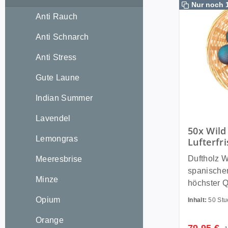
Nur noch 
Anti Rauch
Anti Schnarch
Anti Stress
Gute Laune
Indian Summer
Lavendel
50x Wild
Lemongras
Lufterfr
Raumbedu
Duftholz Wild Oce
Meeresbrise
Duftfrüc
spanischen
Minze
höchster Q
und werden
Opium
Inhalt:
50 St
Verfahren 
getränkt u
Orange
Verkaufsp
R