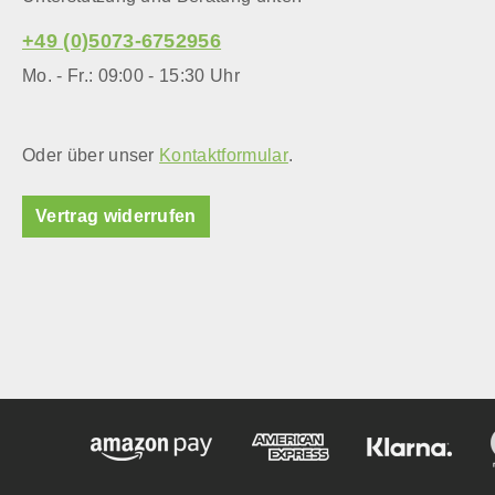
Körbchen, 
+49 (0)5073-6752956
hochwertig
können son
Mo. - Fr.: 09:00 - 15:30 Uhr
angreifen. Wichtige Information:
Denken Sie
die Hölzer
Oder über unser
Kontaktformular
.
gehören Si
Kinderhänd
Vertrag widerrufen
Zweck ein
Qualitätsd
keine Vers
Kleinkinde