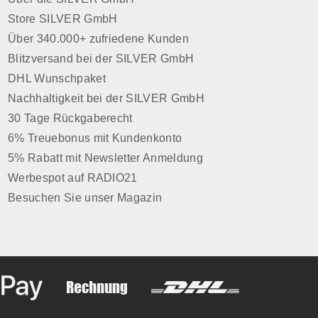
Körbchen, die Duftkugeln sind in
Store SILVER GmbH
sonders
hochwertigen Ölen getränkt und
Über 340.000+ zufriedene Kunden
stets
können sonst das Mobiliar
Blitzversand bei der SILVER GmbH
ewünschte
angreifen. Wichtige Information:
Denken Sie bitte daran, auch wenn
DHL Wunschpaket
die Hölzer schön bunt aussehen,
Nachhaltigkeit bei der SILVER GmbH
iner
gehören Sie keinesfalls in
30 Tage Rückgaberecht
Ozean steht
Kinderhände und erfüllen nicht den
6% Treuebonus mit Kundenkonto
inheit und
Zweck eines Spielzeuges.
5% Rabatt mit Newsletter Anmeldung
e
Qualitätsduftholz in Euro-Norm,
Werbespot auf RADIO21
dem
keine Verschluckungsgefahr für
Dufthölzer
Kleinkinder.
Besuchen Sie unser Magazin
ritime
 und
ende
nweise zu
sowie die