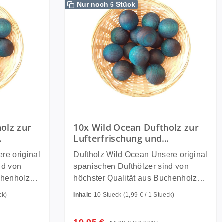
Nur noch 6 Stück
olz zur
10x Wild Ocean Duftholz zur
Lufterfrischung und
thölzer -
Raumbeduftung - Dufthölzer -
Duftholz Wild Ocean Unsere original
gel
Duftfrüchte - Duftkugel
nd von
spanischen Dufthölzer sind von
chenholz
höchster Qualität aus Buchenholz
iellen
und werden in einem speziellen
ck)
Inhalt:
10 Stueck
(1,99 € / 1 Stueck)
n Ölen
Verfahren in hochwertigen Ölen
ngiftigen
getränkt und danach mit ungiftigen
Verkaufspreis:
Regulärer Preis: