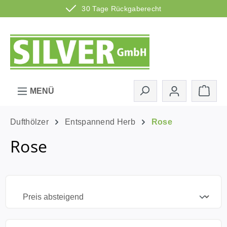
30 Tage Rückgaberecht
Zum Hauptinhalt springen
Ware
MENÜ
Dufthölzer
Entspannend Herb
Rose
Rose