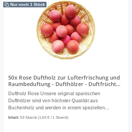
Nur noch 1 Stück
50x Rose Duftholz zur Lufterfrischung und
Raumbeduftung - Dufthölzer - Duftfrüchte -
Duftkugel
Duftholz Rose Unsere original spanischen
Dufthölzer sind von höchster Qualität aus
Buchenholz und werden in einem speziellen
Verfahren in hochwertigen Ölen getränkt und danach
Inhalt:
50 Stueck
(1,60 € / 1 Stueck)
mit ungiftigen Farben farblich abgestimmt. Sie
werden in Form der entsprechenden Frucht oder als