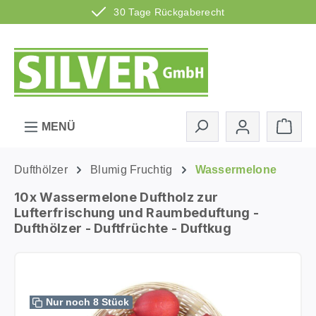
30 Tage Rückgaberecht
Zum Hauptinhalt springen
Ware
MENÜ
Dufthölzer
Blumig Fruchtig
Wassermelone
10x Wassermelone Duftholz zur
Lufterfrischung und Raumbeduftung -
Dufthölzer - Duftfrüchte - Duftkug
Bildergalerie überspringen
Nur noch 8 Stück