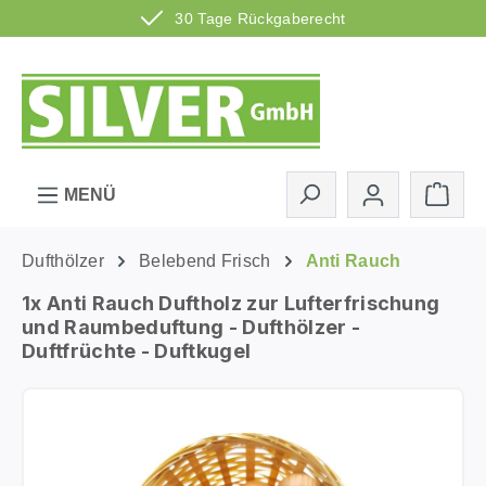
30 Tage Rückgaberecht
Zum Hauptinhalt springen
Ware
MENÜ
Dufthölzer
Belebend Frisch
Anti Rauch
1x Anti Rauch Duftholz zur Lufterfrischung
und Raumbeduftung - Dufthölzer -
Duftfrüchte - Duftkugel
Bildergalerie überspringen