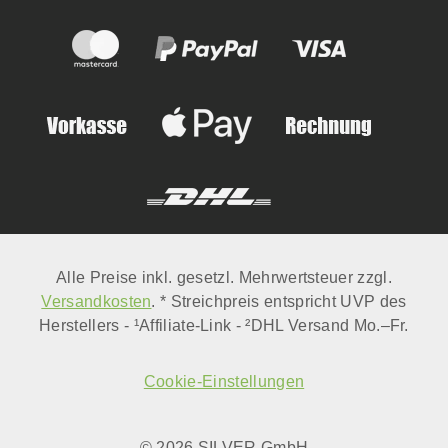
Alle Preise inkl. gesetzl. Mehrwertsteuer zzgl.
Versandkosten
. * Streichpreis entspricht UVP des
Herstellers - ¹Affiliate-Link - ²DHL Versand Mo.–Fr.
Cookie-Einstellungen
© 2026 SILVER GmbH