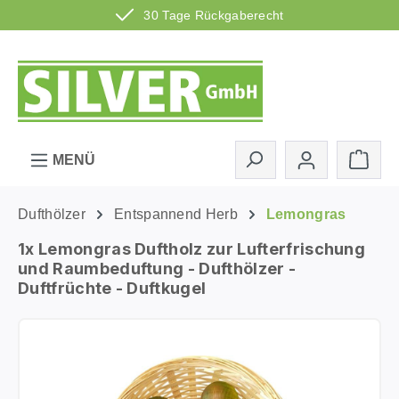
30 Tage Rückgaberecht
Zum Hauptinhalt springen
Ware
MENÜ
Dufthölzer
Entspannend Herb
Lemongras
1x Lemongras Duftholz zur Lufterfrischung
und Raumbeduftung - Dufthölzer -
Duftfrüchte - Duftkugel
Bildergalerie überspringen