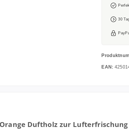
Perfe
30 Ta
PayPa
Produktnu
EAN:
42501
Orange Duftholz zur Lufterfrischun