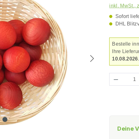
inkl. MwSt., 
Sofort lief
DHL Blitz
Bestelle in
Ihre Liefe
10.08.2026
Produkt 
Deine V