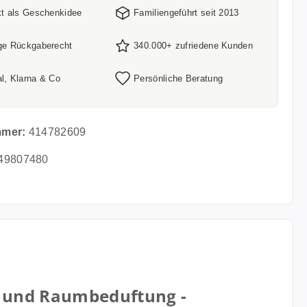
kt als Geschenkidee
Familiengeführt seit 2013
ge Rückgaberecht
340.000+ zufriedene Kunden
l, Klarna & Co
Persönliche Beratung
mmer:
414782609
49807480
g und Raumbeduftung -