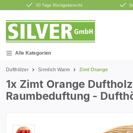
30 Tage Rückgaberecht
S
m Hauptinhalt springen
Zur Suche springen
Zur Hauptnavigation springen
Alle Kategorien
Dufthölzer
Sinnlich Warm
Zimt Orange
1x Zimt Orange Duftholz
Raumbeduftung - Dufthöl
Bildergalerie überspringen