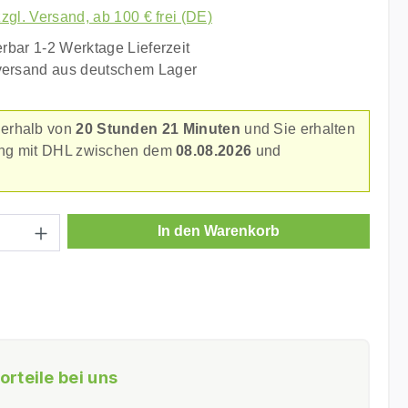
zzgl. Versand, ab 100 € frei (DE)
erbar 1-2 Werktage Lieferzeit
versand aus deutschem Lager
nerhalb von
20 Stunden 21 Minuten
und Sie erhalten
rung mit DHL zwischen dem
08.08.2026
und
.
Anzahl: Gib den gewünschten Wert ein ode
In den Warenkorb
orteile bei uns