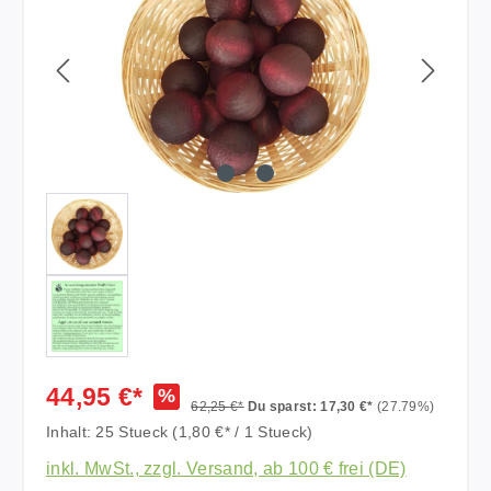
44,95 €*
%
62,25 €*
Du sparst: 17,30 €*
(27.79%)
Inhalt:
25 Stueck
(1,80 €* / 1 Stueck)
inkl. MwSt., zzgl. Versand, ab 100 € frei (DE)