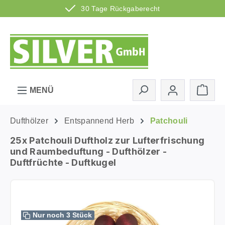
30 Tage Rückgaberecht
Zum Hauptinhalt springen
Ware
MENÜ
Dufthölzer
Entspannend Herb
Patchouli
25x Patchouli Duftholz zur Lufterfrischung
und Raumbeduftung - Dufthölzer -
Duftfrüchte - Duftkugel
Bildergalerie überspringen
Nur noch 3 Stück