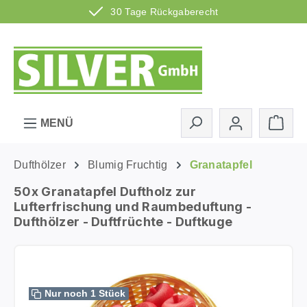
30 Tage Rückgaberecht
Zum Hauptinhalt springen
Ware
MENÜ
Dufthölzer
Blumig Fruchtig
Granatapfel
50x Granatapfel Duftholz zur
Lufterfrischung und Raumbeduftung -
Dufthölzer - Duftfrüchte - Duftkuge
Bildergalerie überspringen
Nur noch 1 Stück