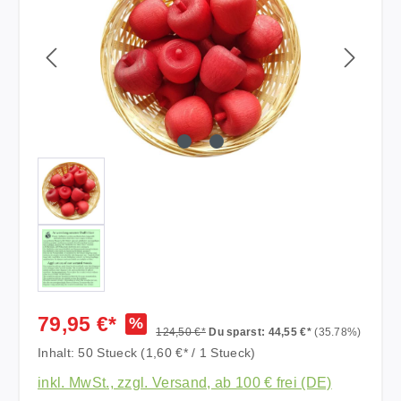
79,95 €*
%
124,50 €*
Du sparst: 44,55 €*
(35.78%)
Inhalt:
50 Stueck
(1,60 €* / 1 Stueck)
inkl. MwSt., zzgl. Versand, ab 100 € frei (DE)