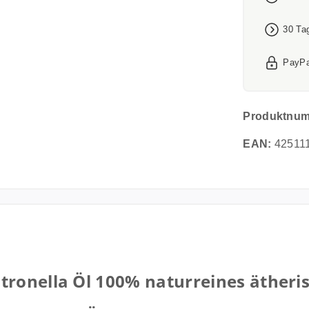
30 Ta
PayPa
Produktnu
EAN:
42511
ronella Öl 100% naturreines ätheris