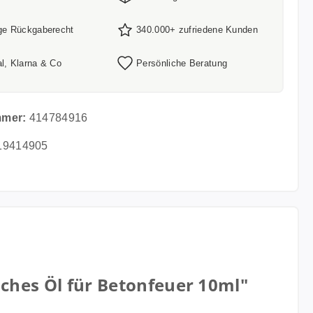
ge Rückgaberecht
340.000+ zufriedene Kunden
l, Klarna & Co
Persönliche Beratung
mmer:
414784916
19414905
ches Öl für Betonfeuer 10ml"