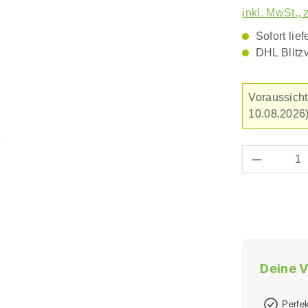
inkl. MwSt., 
Sofort lief
DHL Blitz
Voraussicht
10.08.2026)
Produkt 
Deine V
Perfe