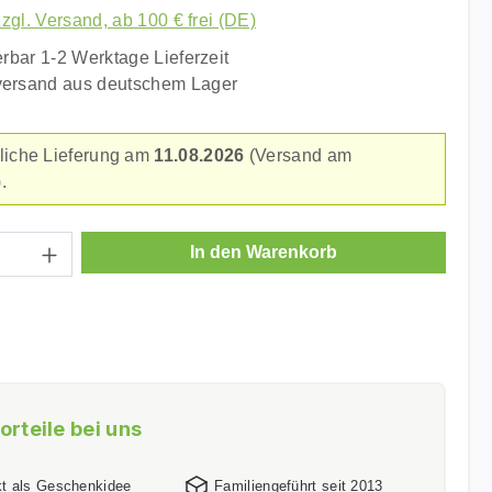
zzgl. Versand, ab 100 € frei (DE)
erbar 1-2 Werktage Lieferzeit
versand aus deutschem Lager
liche Lieferung am
11.08.2026
(Versand am
.
Anzahl: Gib den gewünschten Wert ein ode
In den Warenkorb
orteile bei uns
kt als Geschenkidee
Familiengeführt seit 2013