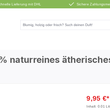
chnelle Lieferung mit DHL
Sichere Zahlungsm
% naturreines ätherisches
9,95 €*
Inhalt:
0.01 Li