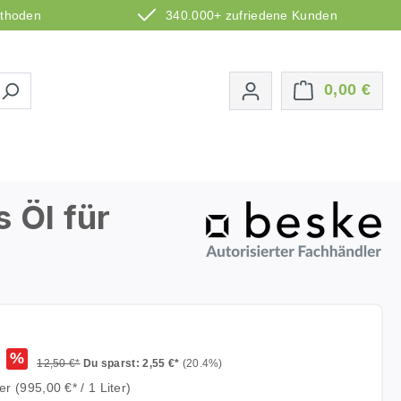
ethoden
340.000+ zufriedene Kunden
Ware
0,00 €
 Öl für
%
12,50 €*
Du sparst: 2,55 €*
(20.4%)
ter
(995,00 €* / 1 Liter)