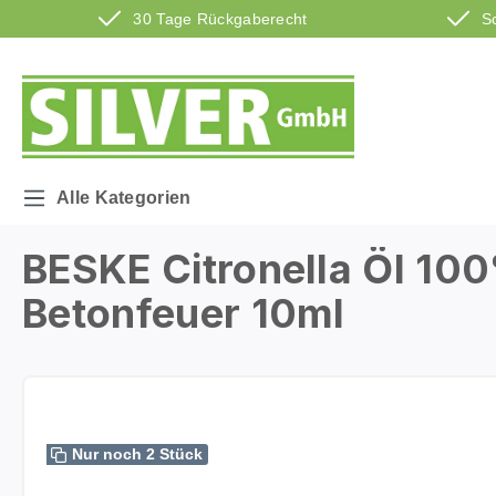
30 Tage Rückgaberecht
S
m Hauptinhalt springen
Zur Suche springen
Zur Hauptnavigation springen
Alle Kategorien
BESKE Citronella Öl 100
Betonfeuer 10ml
Bildergalerie überspringen
Nur noch 2 Stück