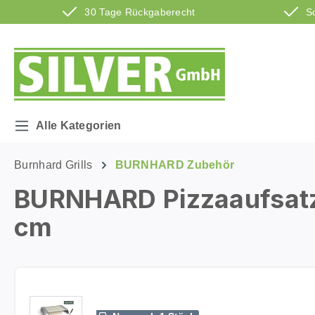
30 Tage Rückgaberecht
S
m Hauptinhalt springen
Zur Suche springen
Zur Hauptnavigation springen
Alle Kategorien
Burnhard Grills
BURNHARD Zubehör
BURNHARD Pizzaaufsatz S
cm
Bildergalerie überspringen