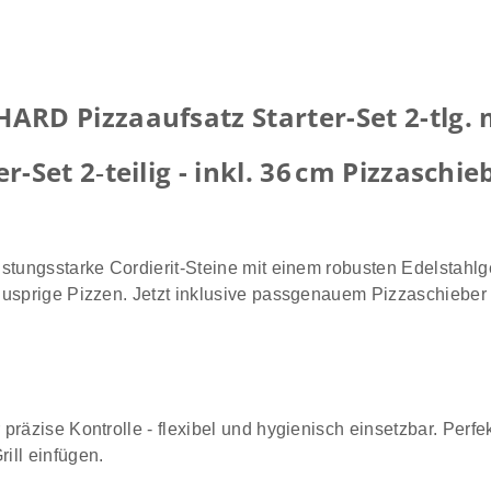
D Pizzaaufsatz Starter-Set 2-tlg. m
Set 2‑teilig - inkl. 36 cm Pizzaschie
u
istungsstarke Cordierit-Steine mit einem robusten Edelstahlg
 knusprige Pizzen. Jetzt inklusive passgenauem Pizzaschieber
 präzise Kontrolle - flexibel und hygienisch einsetzbar. Perfek
ill einfügen.