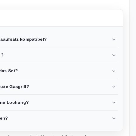
zaaufsatz kompatibel?
n?
das Set?
luxe Gasgrill?
eine Lochung?
gen?