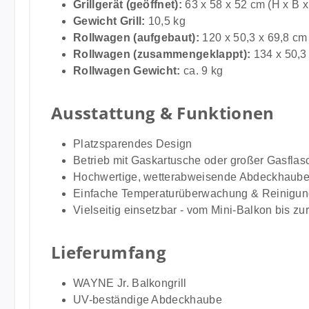
Grillgerät (geöffnet):
63 x 58 x 52 cm (H x B x
Gewicht Grill:
10,5 kg
Rollwagen (aufgebaut):
120 x 50,3 x 69,8 cm
Rollwagen (zusammengeklappt):
134 x 50,3
Rollwagen Gewicht:
ca. 9 kg
Ausstattung & Funktionen
Platzsparendes Design
Betrieb mit Gaskartusche oder großer Gasflasc
Hochwertige, wetterabweisende Abdeckhaub
Einfache Temperaturüberwachung & Reinigu
Vielseitig einsetzbar - vom Mini-Balkon bis zu
Lieferumfang
WAYNE Jr. Balkongrill
UV-beständige Abdeckhaube