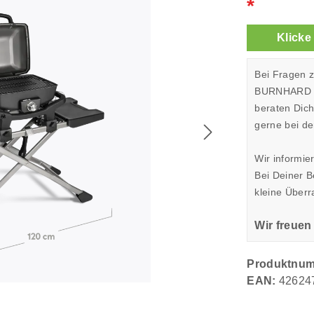
*
Klicke
Bei Fragen 
BURNHARD Sh
beraten Dic
gerne bei de
Wir informie
Bei Deiner 
kleine Überr
Wir freuen
Produktnu
EAN:
42624