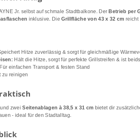
AYNE Jr. selbst auf schmale Stadtbalkone. Der
Betrieb per
Gasflaschen
inklusive. Die
Grillfläche von 43 x 32 cm
reicht
peichert Hitze zuverlässig & sorgt für gleichmäßige Wärmev
eisen:
Hält die Hitze, sorgt für perfekte Grillstreifen & ist beid
Für einfachen Transport & festen Stand
 zu reinigen
raktisch
und zwei
Seitenablagen à 38,5 x 31 cm
bietet dir zusätzli
n - ideal für den Stadtalltag.
blick