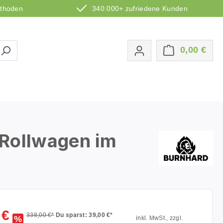
ethoden
340.000+ zufriedene Kunden
Ware
0,00 €
 Rollwagen im
 €
338,00 €*
Du sparst: 39,00 €*
%
inkl. MwSt., zzgl.