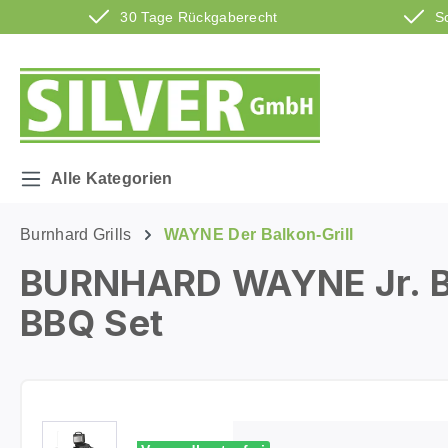
30 Tage Rückgaberecht
S
m Hauptinhalt springen
Zur Suche springen
Zur Hauptnavigation springen
Alle Kategorien
Burnhard Grills
WAYNE Der Balkon-Grill
BURNHARD WAYNE Jr. Bal
BBQ Set
Bildergalerie überspringen