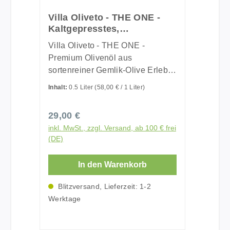
Villa Oliveto - THE ONE -
Kaltgepresstes,
sortenreines Olivenöl erster
Villa Oliveto - THE ONE -
Güteklasse - EXTRA NATIVE
Premium Olivenöl aus
- 0,5 Liter
sortenreiner Gemlik-Olive Erlebe
den echten Geschmack von
Inhalt:
0.5 Liter
(58,00 € / 1 Liter)
hochwertigem Olivenöl -
kaltgepresst, sortenrein und aus
Regulärer Preis:
29,00 €
kontrolliertem Anbau. Das
inkl. MwSt., zzgl. Versand, ab 100 € frei
Olivenöl von Villa Oliveto steht
(DE)
für außergewöhnliche Qualität,
handwerkliche Herstellung und
In den Warenkorb
puren Genuss.Was unser
Olivenöl besonders macht: ✅
Blitzversand, Lieferzeit: 1-2
Sortenrein 100 % Gemlik-Oliven
Werktage
aus der Türkei ✅ Schonende
Verarbeitung in traditioneller