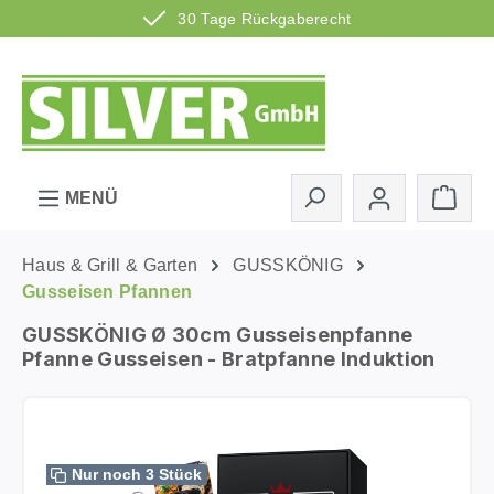
30 Tage Rückgaberecht
Zum Hauptinhalt springen
Ware
MENÜ
Haus & Grill & Garten
GUSSKÖNIG
Gusseisen Pfannen
GUSSKÖNIG Ø 30cm Gusseisenpfanne
Pfanne Gusseisen - Bratpfanne Induktion
Bildergalerie überspringen
Nur noch 3 Stück