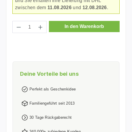
und Sie erhalten Ihre Lieferung mit DHL
zwischen dem
11.08.2026
und
12.08.2026
.
Produkt Anzahl: Gib den gewünschten Wer
In den Warenkorb
Deine Vorteile bei uns
Perfekt als Geschenkidee
Familiengeführt seit 2013
30 Tage Rückgaberecht
340.000+ zufriedene Kunden