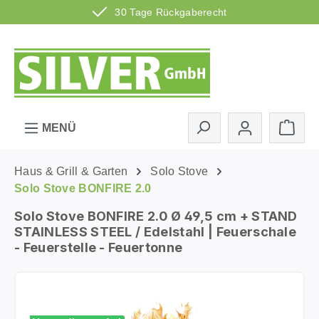
30 Tage Rückgaberecht
Zum Hauptinhalt springen
Ware
MENÜ
Haus & Grill & Garten
Solo Stove
Solo Stove BONFIRE 2.0
Solo Stove BONFIRE 2.0 Ø 49,5 cm + STAND
STAINLESS STEEL / Edelstahl | Feuerschale
- Feuerstelle - Feuertonne
Bildergalerie überspringen