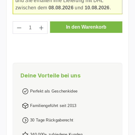
und Sie erhalten Ihre Lieferung mit DHL
zwischen dem
08.08.2026
und
10.08.2026
.
Produkt Anzahl: Gib den gewünschten Wer
In den Warenkorb
Deine Vorteile bei uns
Perfekt als Geschenkidee
Familiengeführt seit 2013
30 Tage Rückgaberecht
340.000+ zufriedene Kunden